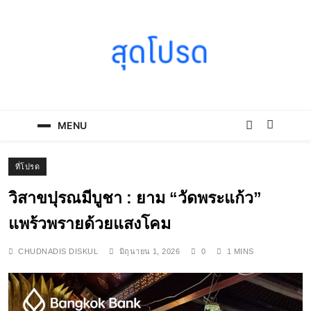
Skip
to
content
SOODPROD
Telling Thai stories with heart and craft
MENU
ที่โปรด
วิสาขปุรณมีบูชา : ยาม “วัดพระแก้ว”
แพร้วพรายด้วยแสงโคม
CHUDNADIS DISKUL
มิถุนายน 1, 2026
0
1 MINS