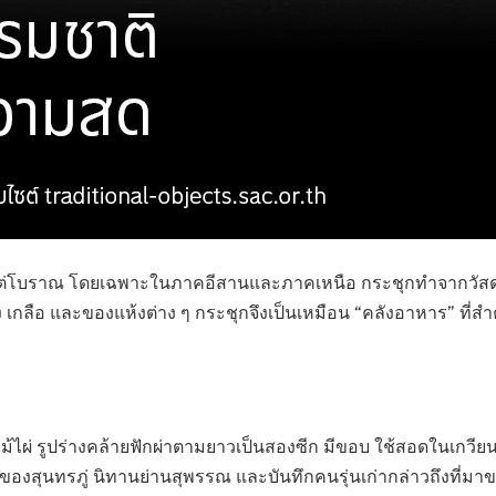
มาแต่โบราณ โดยเฉพาะในภาคอีสานและภาคเหนือ กระชุกทำจากวัสดุธร
้ง เกลือ และของแห้งต่าง ๆ กระชุกจึงเป็นเหมือน “คลังอาหาร” ที
ไม้ไผ่ รูปร่างคล้ายฟักผ่าตามยาวเป็นสองซีก มีขอบ ใช้สอดในเกวี
ของสุนทรภู่ นิทานย่านสุพรรณ และบันทึกคนรุ่นเก่ากล่าวถึงที่มา