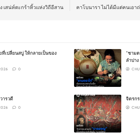
 เสน่ห์ตะกร้าหิ้วแห่งวิถีอีสาน
คาโบนารา ไม่ได้มีแต่คนเอาถ
เปลี่ยนสบู่ ให้กลายเป็นของ
“ชามตร
ลำปาง
 2026
0
CHU
วารวดี
จิตรกร
 2026
0
CHU