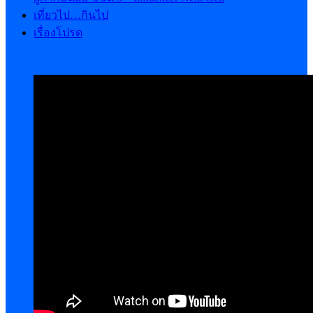
เที่ยวไป…กินไป
เรื่องโปรด