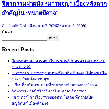
จิตรกรรมฝาผนัง “มารผจญ” เบื้องหลังฉาก
สำคัญใน ‘ทนายปีศาจ’
Chudnadis Diskul
สิงหาคม 2, 2026
สิงหาคม 3, 2026
0
ค้นหา
ค้นหา
Recent Posts
วัดพระมหาธาตุวรมหาวิหาร ชวนรู้จักมรดกโลกแห่งแรก
ของภาคใต้
“Cosmos & Harmony” แบรนด์ไทยที่เปลี่ยนสบู่ ให้กลายเป็น
ของขวัญแห่งความสุข
“เกี้ยมอี๋” เส้นหัวแหลมที่พระพุทธเจ้าหลวงทรงโปรด
วัดท่าพระ วัดที่สร้างวิหารใหม่ครอบวิหารเก่า
“ชามตราไก่” เรื่องราวของชามใบเล็ก ที่กลายเป็น
สัญลักษณ์เมืองลำปาง