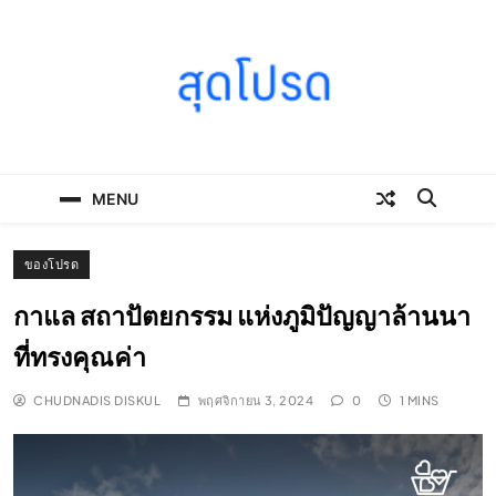
Skip
to
content
SOODPROD
Telling Thai stories with heart and craft
MENU
ของโปรด
กาแล สถาปัตยกรรม แห่งภูมิปัญญาล้านนา
ที่ทรงคุณค่า
CHUDNADIS DISKUL
พฤศจิกายน 3, 2024
0
1 MINS