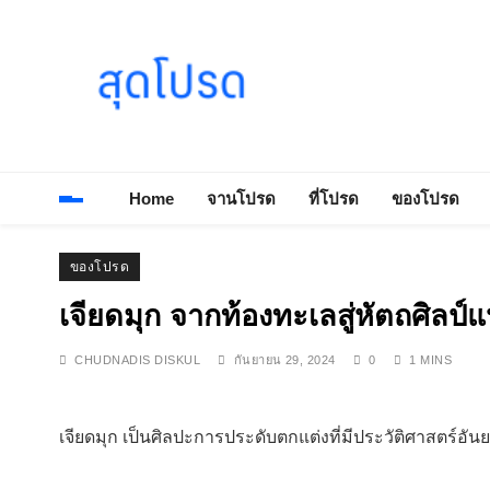
Skip
to
content
SOODPROD
Telling Thai stories with heart and craft
Home
จานโปรด
ที่โปรด
ของโปรด
ของโปรด
เจียดมุก จากท้องทะเลสู่หัตถศิลป
CHUDNADIS DISKUL
กันยายน 29, 2024
0
1 MINS
เจียดมุก เป็นศิลปะการประดับตกแต่งที่มีประวัติศาสตร์อั
.