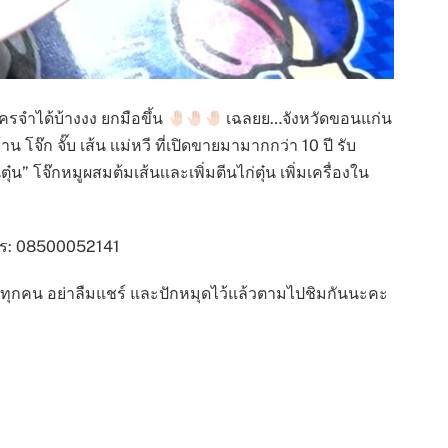
ใครจำได้บ้างงง ยกมือขึ้น
เฉลยย…จังหวัดขอนแก่น
๊ก จั๊บ เส้น เเม่หวี ที่เปิดขายมามากกว่า 10 ปี รับ
 โจ๊กหมูผสมต้มเส้นเเละเพิ่มตีนไก่ตุ๋น เพิ่มเครื่องใน
าหาร: 08500052141
รับทุกคน อย่าลืมแชร์ และปักหมุดไว้แล้วตามไปชิมกันนะคะ