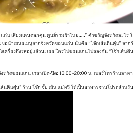
ตุขามแก่น เสียงแคนดอกคูน ศูนย์รวมผ้าไหม…..” คำขวัญจังหวัดอะไร 
เสนอเมนูจากจังหวัดขอนแก่น นั่นคือ “โจ๊กเส้นตีนตุ๋น” จากร้าน โจ
ครื่องถึงรสอยู่แล้วนะเออ ใครไปขอนแก่นไปลองกัน “โจ๊กเส้นตีนตุ๋น”
อง จังหวัดขอนแก่น เวลาเปิด-ปิด: 16:00 -20:00 น. เบอร์โทรร้านอ
้นตีนตุ๋น” ร้าน โจ๊ก จั๊บ เส้น เเม่หวี ให้เป็นอาหารจานโปรดสำห