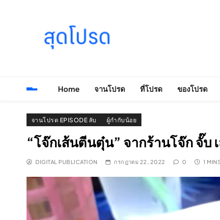
Skip
to
content
SOODPROD
Telling Thai stories with heart and craft
Home
จานโปรด
ที่โปรด
ของโปรด
จานโปรด EPISODE ลับ
ผู้กำกับน้อย
“โจ๊กเส้นตีนตุ๋น” จากร้านโจ๊ก จั๊บ 
DIGITAL PUBLICATION
กรกฎาคม 22, 2022
0
1 MIN