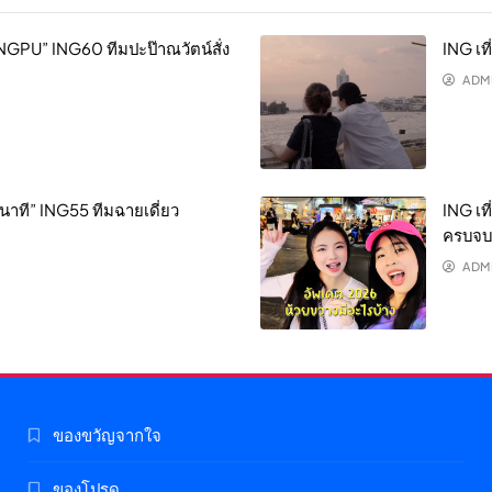
NGPU” ING60 ทีมปะป๊าณวัตน์สั่ง
ING เท
ADM
2 นาที” ING55 ทีมฉายเดี่ยว
ING เท
ครบจบท
ADM
ของขวัญจากใจ
ของโปรด