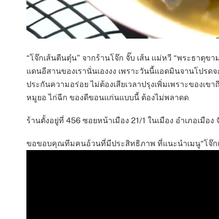
“โจ๊กเส้นตีนตุ๋น” จากร้านโจ๊ก จั๊บ เส้น เเม่หวี “พระธา
แดนอีสานของเรานั่นเองงง เพราะวันนี้แอดมินจานโปรดจะขอนำ
ประกันความอร่อย ไม่ต้องเสียเวลาปรุงเพิ่มเพราะของเขาถึงเ
หมูยอ ไก่ฉีก ของดีขอนแก่นแบบนี้ ต้องไม่พลาดด
ร้านตั้งอยู่ที่ 456 ซอยหน้าเมือง 21/1 ในเมือง อำเภอเมื
ขอขอบคุณทีมคนอ้วนที่มีประสิทธิภาพ ที่แนะนำเมนู“โจ๊กเส