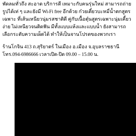
พัดลมทั่วถึง สะอาด บริการดี เหมาะกับคนรุ่นใหม่ สามารถถ่าย
รูปได้เท่ ๆ เเละยังมี Wi-Fi free อีกด้วย ก๋วยเตี๋ยวบะหมี่น้ำตกสูตร
เฉพาะ ที่เส้นเหนียวนุ่มรสชาติดี คู่กับเนื้อตุ๋นสูตรเฉพาะนุ่มเคี้ยว
ง่าย ไม่เหนียวจนติดฟัน มีทั้งเเบบเเห้งเเละเเบบน้ำ ยังสามารถ
เลือกระดับความเผ็ดได้ ทำให้เป็นจานโปรดของพวกเรา
ร้านโกจิน 413 ถ.สุริยาตร์ ในเมือง อ.เมือง จ.อุบลราชธานี
โทร.094-6986666 เวลาเปิด-ปิด 09.00 – 15.00 น.