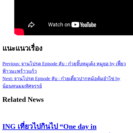
แนะแนวเรื่อง
Previous:
จานโปรด Episode ลับ : ก๋วยจั๊บหมูเด้ง หมูยอ by เฟี้ยว
ฟ้าวมะพร้าวแก้ว
Next:
จานโปรด Episode ลับ : ก๋วยเตี๋ยวปากหม้อต้มยำไข่ by
น้อนหนมมหัศจรรย์
Related News
ING เที่ยวไปกินไป “One day in